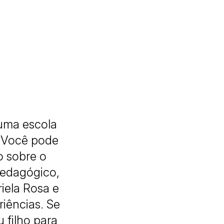
 uma escola
. Você pode
o sobre o
Pedagógico,
iela Rosa e
iências. Se
 filho para