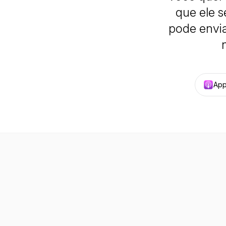
que ele s
pode envia
App