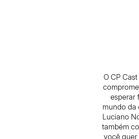
O CP Cast 
comprometi
esperar 
mundo da e
Luciano No
também con
você quer 