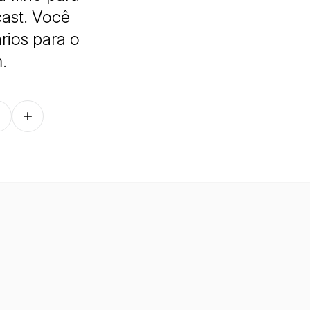
cast. Você
rios para o
.
Follow on other platforms