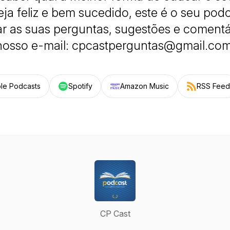
eja feliz e bem sucedido, este é o seu pod
r as suas perguntas, sugestões e comentá
nosso e-mail: cpcastperguntas@gmail.com
le Podcasts
Spotify
Amazon Music
RSS Feed
CP Cast