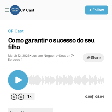
+ Follow
CP Cast
CP Cast
Como garantir o sucesso do seu
filho
March 12, 2026
•
Luciano Nogueira
•
Season 7
•
Share
Episode 1
Use Left/Right to seek, Home/End to jump to st
0:00
|
1:08:04