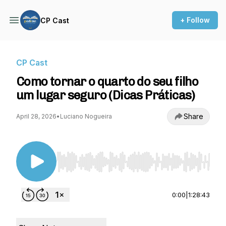
+ Follow
CP Cast
CP Cast
Como tornar o quarto do seu filho
um lugar seguro (Dicas Práticas)
Share
April 28, 2026
•
Luciano Nogueira
Use Left/Right to seek, Home/End to jump to st
0:00
|
1:28:43