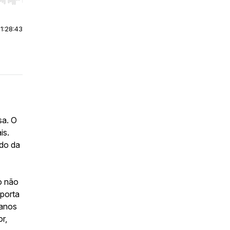
r end. Hold shift to jump forward or backward.
|
1:28:43
sa. O
is.
ndo da
co não
 porta
 anos
r,