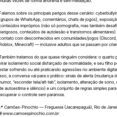
muitas vezes de forma anônima e sem mediação.
Falamos sobre os principais perigos desse cenário: cyberbullyi
(grupos de WhatsApp, comentários, chats de jogos), exposiçã
conteúdos impróprios (não só pornografia, mas também desaf
perigosos, conteúdos de autolesão e transtornos alimentares) 
contato com desconhecidos em comunidades/jogos (Discord,
Roblox, Minecraft) — inclusive adultos que se passam por cria
Também tratamos do que quase ninguém considera: o quarto 
virar isolamento social disfarçado de normalidade, e seu filho 
estar sofrendo ou até praticando agressões no ambiente digital
isso, a conversa vai para o prático: sinais de alerta (mudança 
humor, “esconder tela/alt-tab”, isolamento, alteração de sono,
de autoestima e silêncio) e um conjunto de regras simples para
recuperar o controle sem paranoia.
📍 Camões-Pinochio — Freguesia (Jacarepaguá), Rio de Janei
🌐 www.camoespinochio.com.br