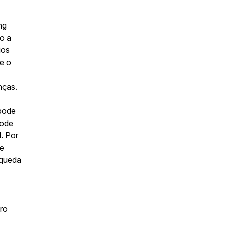
ng
o a
ios
e o
nças.
pode
pode
. Por
de
 queda
ro