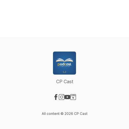
CP Cast
Visit our Facebook page
Visit our Instagram page
Visit our YouTube page
Visit our Website page
All content © 2026 CP Cast