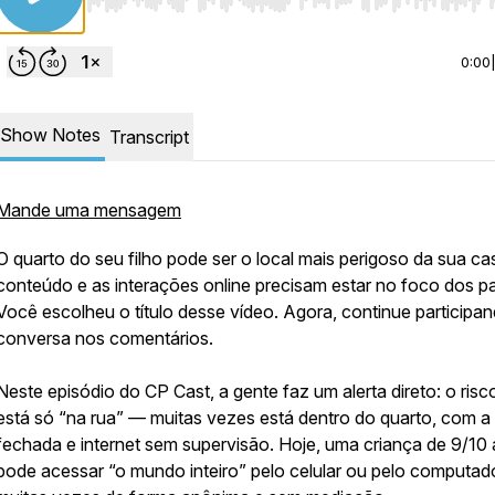
Use Left/Right to seek, Home/End to jump to start o
0:00
Show Notes
Transcript
Mande uma mensagem
O quarto do seu filho pode ser o local mais perigoso da sua ca
conteúdo e as interações online precisam estar no foco dos pa
Você escolheu o título desse vídeo. Agora, continue participa
conversa nos comentários.
Neste episódio do CP Cast, a gente faz um alerta direto: o ris
está só “na rua” — muitas vezes está dentro do quarto, com a
fechada e internet sem supervisão. Hoje, uma criança de 9/10
pode acessar “o mundo inteiro” pelo celular ou pelo computado